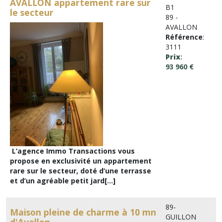
AVALLON appartement rare sur
B1
le secteur
89 -
AVALLON
Référence
:
3111
Prix
:
93 960 €
L’agence Immo Transactions vous
propose en exclusivité un appartement
rare sur le secteur, doté d’une terrasse
et d’un agréable petit jard[...]
89-
Maison pleine de charme à 10 mn
GUILLON