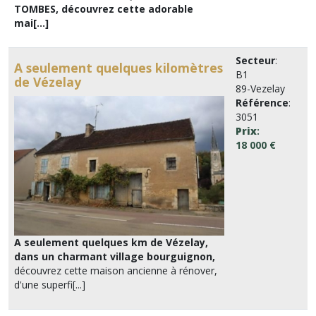
TOMBES, découvrez cette adorable
mai[...]
Secteur
:
A seulement quelques kilomètres
B1
de Vézelay
89-Vezelay
Référence
:
3051
Prix
:
18 000 €
A seulement quelques km de Vézelay,
dans un charmant village bourguignon,
découvrez cette maison ancienne à rénover,
d'une superfi[...]