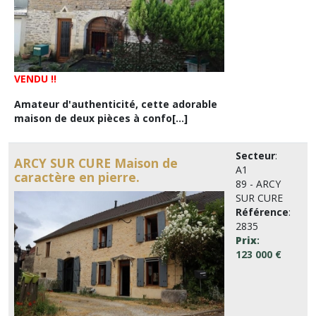
VENDU !!
Amateur d'authenticité, cette adorable
maison de deux pièces à confo[...]
Secteur
:
ARCY SUR CURE Maison de
A1
caractère en pierre.
89 - ARCY
SUR CURE
Référence
:
2835
Prix
:
123 000 €