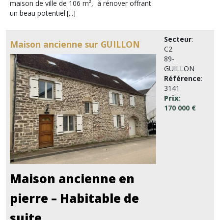
maison de ville de 106 m², à rénover offrant
un beau potentiel.[...]
Secteur
:
Maison ancienne sur GUILLON
C2
89-
GUILLON
Référence
:
3141
Prix
:
170 000 €
Maison ancienne en
pierre – Habitable de
suite