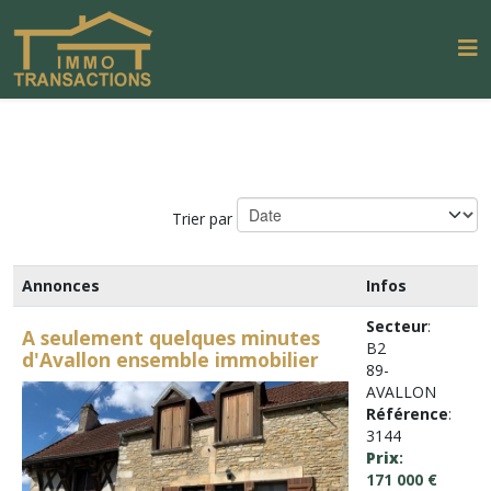
Trier par
Annonces
Infos
Secteur
:
A seulement quelques minutes
B2
d'Avallon ensemble immobilier
89-
AVALLON
Référence
:
3144
Prix
:
171 000 €