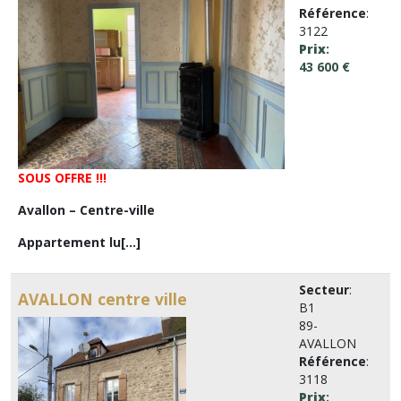
Référence
:
3122
Prix
:
43 600 €
SOUS OFFRE !!!
Avallon – Centre-ville
Appartement lu[...]
Secteur
:
AVALLON centre ville
B1
89-
AVALLON
Référence
:
3118
Prix
: