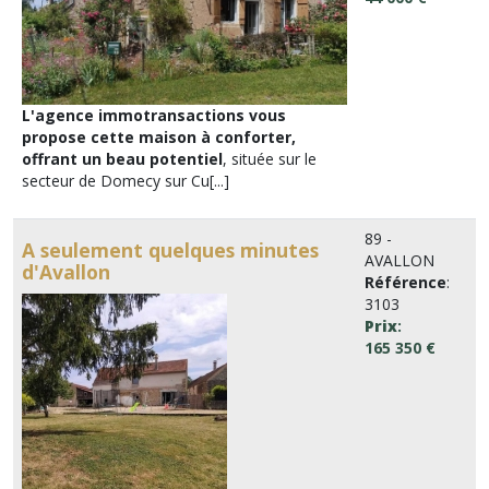
L'agence immotransactions vous
propose cette maison à conforter,
offrant un beau potentiel
, située sur le
secteur de Domecy sur Cu[...]
89 -
A seulement quelques minutes
AVALLON
d'Avallon
Référence
:
3103
Prix
:
165 350 €