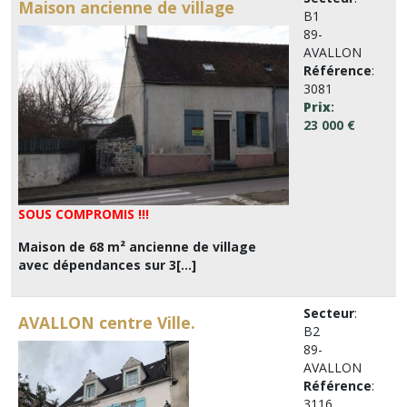
Maison ancienne de village
B1
89-
AVALLON
Référence
:
3081
Prix
:
23 000 €
SOUS COMPROMIS !!!
Maison de 68 m² ancienne de village
avec dépendances sur 3[...]
Secteur
:
AVALLON centre Ville.
B2
89-
AVALLON
Référence
:
3116