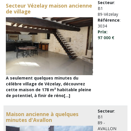
Secteur
:
Secteur Vézelay maison ancienne
B1
de village
89-Vézelay
Référence
:
3034
Prix
:
97 000 €
A seulement quelques minutes du
célèbre village de Vézelay, découvrez
cette maison de 178 m² habitable pleine
de potentiel, à finir de réno[...]
Secteur
:
Maison ancienne à quelques
B1
minutes d'Avallon
89 -
AVALLON