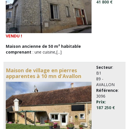
41 800 €
VENDU !
Maison ancienne de 50 m² habitable
comprenant
: une cuisine,[...]
Secteur
:
Maison de village en pierres
B1
apparentes à 10 mn d'Avallon
89 -
AVALLON
Référence
:
3096
Prix
:
187 250 €