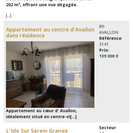
202 m², offrant une vue dégagée.
[...]
89-
Appartement au centre d'Avallon
AVALLON
dans résidence
Référence
:
3141
Prix
:
139 000 €
Appartement au cœur d' Avallon,
idéalement situé en centre-vi[...]
Secteur
:
L'Isle Sur Serein Grange