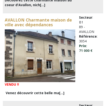
Découvrez cette charmante maison au
coeur d'Avallon, nich[...]
Secteur
:
AVALLON Charmante maison de
B1
ville avec dépendances
89 -
AVALLON
Référence
:
3054
Prix
:
71 000 €
VENDU !!
Venez découvrir cette belle ma[...]
Secteur
: