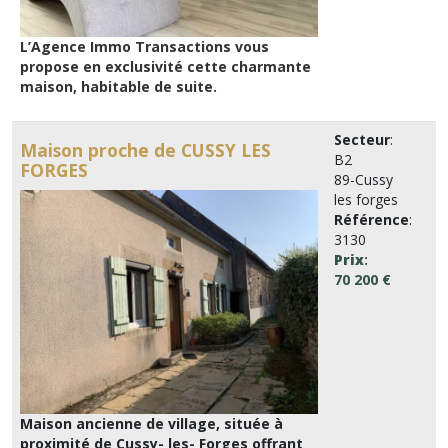
L’Agence Immo Transactions vous
propose en exclusivité cette charmante
maison, habitable de suite.
Secteur
:
Maison proche de CUSSY LES
B2
FORGES
89-Cussy
les forges
Référence
:
3130
Prix
:
70 200 €
Maison ancienne de village, située à
proximité de Cussy- les- Forges offrant