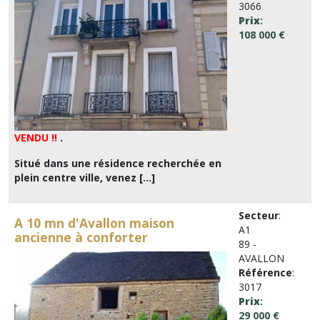
3066
Prix
:
108 000 €
VENDU !!
.
Situé dans une résidence recherchée en
plein centre ville, venez [...]
Secteur
:
A 10 mn d'Avallon maison
A1
ancienne à conforter
89 -
AVALLON
Référence
:
3017
Prix
:
29 000 €